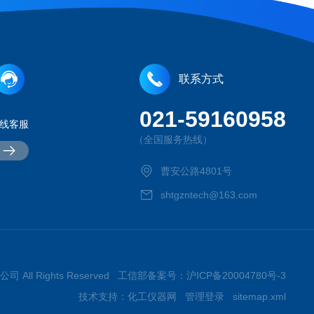
联系方式
021-59160958
线客服
（全国服务热线）
曹安公路4801号
shtgzntech@163.com
司 All Rights Reserved 工信部备案号：
沪ICP备20004780号-3
技术支持：
化工仪器网
管理登录
sitemap.xml