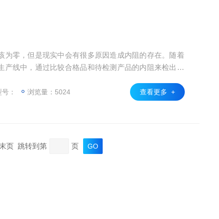
该为零，但是现实中会有很多原因造成内阻的存在。随着
生产线中，通过比较合格品和待检测产品的内阻来检出有
，在封装完成后的各工序（充放电试验、老化试验、出货
型号：
浏览量：5024
查看更多 +
页 末页 跳转到第
页