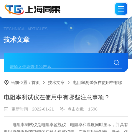
TECHNICAL ARTICLES
技术文章
当前位置：
首页
技术文章
电阻率测试仪在使用中有哪些注意事项？
电阻率测试仪在使用中有哪些注意事项？
更新时间：2022-01-21
点击次数：1596
电阻率测试仪是电阻率监视仪，电阻率和温度同时显示，并具有
电阻率低限报警功能的在线面板式仪表，广泛应用于制药、电子、化