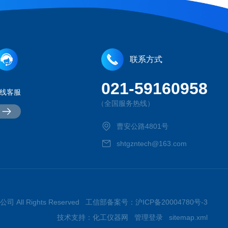
联系方式
021-59160958
线客服
（全国服务热线）
曹安公路4801号
shtgzntech@163.com
司 All Rights Reserved 工信部备案号：
沪ICP备20004780号-3
技术支持：
化工仪器网
管理登录
sitemap.xml