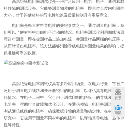
高温绝缘电阻率测试仪是一种广泛应用于电力、电子、通信和材
料领域的测试设备。它能够测量物质的电阻率，即单位长度内电阻的
大小，对于评估材料的导电性能以及质量控制具有重要意义。
电阻率是衡量材料导电性的关键参数之一。通过测量电阻率，我
们可以了解材料中自由电子运动的情况。电阻率测试仪利用四线法原
理进行测量，即在被测样品上施加电流，并测量样品两端的电压降，
从而计算出电阻率。该方法能够消除导线电阻对测量结果的影响，提
供准确可靠的数据。
高温绝缘电阻率测试仪具有多种应用场景。在电力行业，它被广
泛用于测量电力线路和变压器绕组的电阻率，以评估其导电性能和损
耗情况。在电子工程中，它可用于测试印制电路板上的导线和焊点的
联系
电阻率，帮助排查故障和优化设计。在通信领域，电阻率测试仪用于
测试通信线缆的电阻率，确保数据传输的质量和稳定性。在材料科学
顶部
研究中，它被用于测量不同材料的电阻率，以评估其导电性、热传导
性等特性。