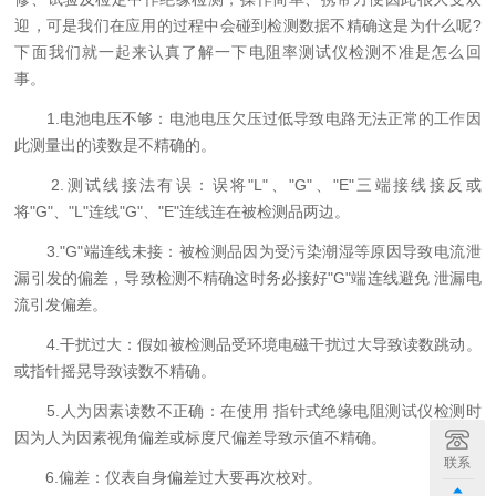
迎，可是我们在应用的过程中会碰到检测数据不精确这是为什么呢?
下面我们就一起来认真了解一下电阻率测试仪检测不准是怎么回
事。
1.电池电压不够：电池电压欠压过低导致电路无法正常的工作因
此测量出的读数是不精确的。
2.测试线接法有误：误将"L"、"G"、"E"三端接线接反或
将"G"、"L"连线"G"、"E"连线连在被检测品两边。
3."G"端连线未接：被检测品因为受污染潮湿等原因导致电流泄
漏引发的偏差，导致检测不精确这时务必接好"G"端连线避免 泄漏电
流引发偏差。
4.干扰过大：假如被检测品受环境电磁干扰过大导致读数跳动。
或指针摇晃导致读数不精确。
5.人为因素读数不正确：在使用 指针式绝缘电阻测试仪检测时
因为人为因素视角偏差或标度尺偏差导致示值不精确。
联系
6.偏差：仪表自身偏差过大要再次校对。